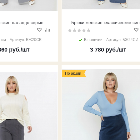
нские палаццо серые
Брюки женские классические си
чии
Артикул: БЖ20СЕ
В наличии
Артикул: БЖ24СИ
860
руб.
/шт
3 780
руб.
/шт
По акции