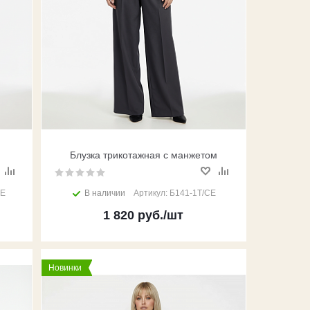
я
Блузка трикотажная с манжетом
СЕ
В наличии
Артикул: Б141-1Т/СЕ
1 820
руб.
/шт
Новинки