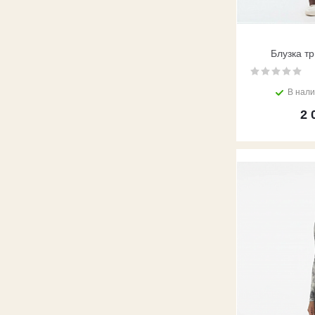
Блузка т
В нал
2 