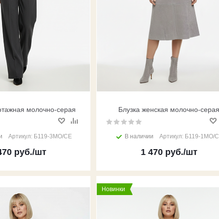
отажная молочно-серая
Блузка женская молочно-сера
и
Артикул: Б119-3МО/СЕ
В наличии
Артикул: Б119-1МО/
470
руб.
/шт
1 470
руб.
/шт
Новинки