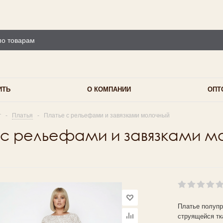
ИТЬ
О КОМПАНИИ
ОПТ
г
-
Платья
-
Платье с рельефами и завязками молочный
 с рельефами и завязками м
Платье полупр
струящейся тк