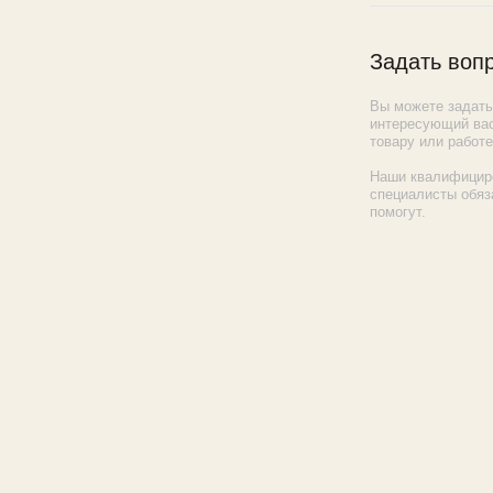
Задать воп
Вы можете задат
интересующий вас
товару или работе
Наши квалифицир
специалисты обяз
помогут.