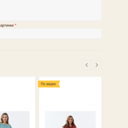
картинке
*
По акции
По акции