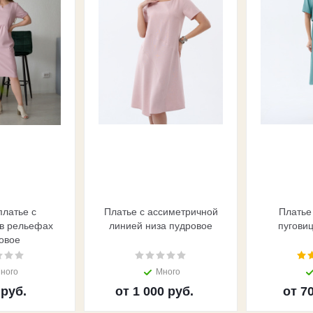
платье с
Платье с ассиметричной
Платье
в рельефах
линией низа пудровое
пугови
овое
ного
Много
 руб.
от
1 000 руб.
от
70