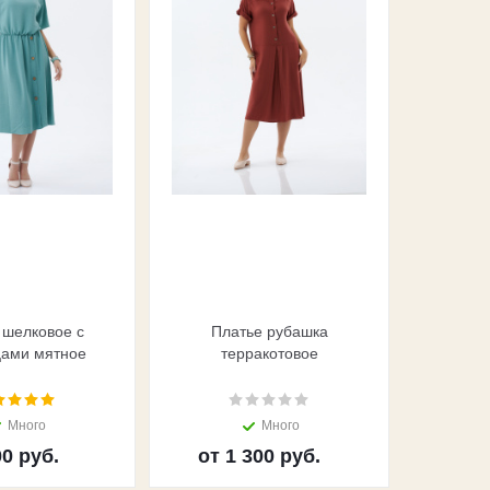
 шелковое с
Платье рубашка
Платье
цами мятное
терракотовое
Много
Много
0 руб.
от
1 300 руб.
от
1