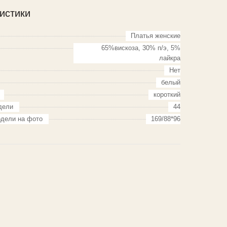
истики
Платья женские
65%вискоза, 30% п/э, 5%
лайкра
Нет
белый
короткий
дели
44
дели на фото
169/88*96