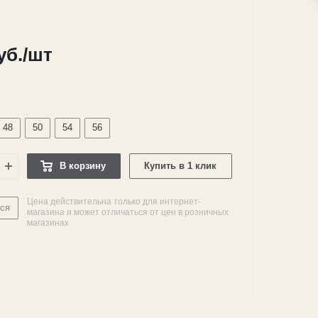
уб.
/шт
48
50
54
56
В корзину
Купить в 1 клик
Цена действительна только для интернет-
ся
магазина и может отличаться от цен в розничных
магазинах