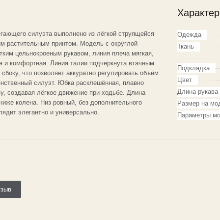
Характер
гающего силуэта выполнено из лёгкой струящейся
Одежда
ым растительным принтом. Модель с округлой
Ткань
отким цельнокроеным рукавом, линия плеча мягкая,
я и комфортная. Линия талии подчеркнута втачным
Подкладка
 сбоку, что позволяет аккуратно регулировать объём
Цвет
нственный силуэт. Юбка расклешённая, плавно
Длина рукава
у, создавая лёгкое движение при ходьбе. Длина
ниже колена. Низ ровный, без дополнительного
Размер на мо
лядит элегантно и универсально.
Параметры мо
тзыв