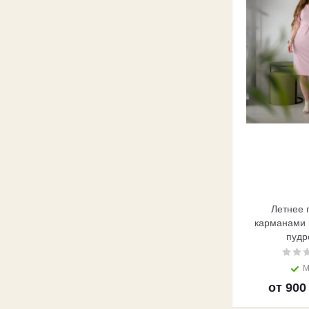
Летнее 
карманами 
пудр
М
от
900