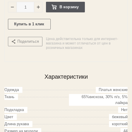
В корзину
Купить в 1 клик
Цена действительна только для интернет-
Поделиться
магазина и может отличаться от цен в
розничных магазинах
Характеристики
Одежда
Платья женские
Ткань
65%вискоза, 30% п/э, 5%
лайкра
Подкладка
Нет
Цвет
бежевый
Длина рукава
короткий
Размер на модели
44