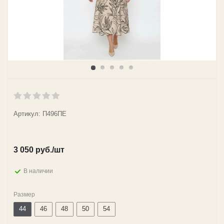
Артикул: П496ПЕ
3 050
руб.
/шт
В наличии
Размер
44
46
48
50
54