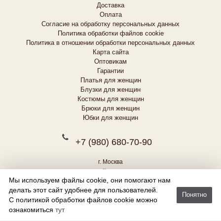
Доставка
Оплата
Согласие на обработку персональных данных
Политика обработки файлов cookie
Политика в отношении обработки персональных данных
Карта сайта
Оптовикам
Гарантии
Платья для женщин
Блузки для женщин
Костюмы для женщин
Брюки для женщин
Юбки для женщин
+7 (980) 680-70-90
г. Москва
109429, г. Москва, МКАД 14-й км, д. 2 (Литер А), Павильон №1
Мы используем файлы cookie, они помогают нам
odis.ivanovo@mail.ru
делать этот сайт удобнее для пользователей.
Пн.-Вс. 10:00–20:00
Понятно
С политикой обработки файлов cookie можно
2026 ©
-
Пошив женской одежды
«ТК ОДИС»
ознакомиться
тут