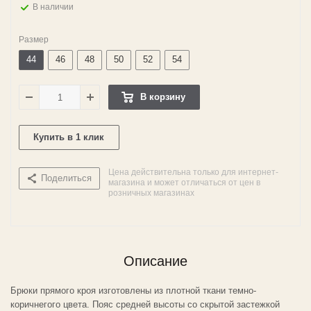
В наличии
Размер
44
46
48
50
52
54
В корзину
Купить в 1 клик
Цена действительна только для интернет-
Поделиться
магазина и может отличаться от цен в
розничных магазинах
Описание
Брюки прямого кроя изготовлены из плотной ткани темно-
коричнегого цвета. Пояс средней высоты со скрытой застежкой